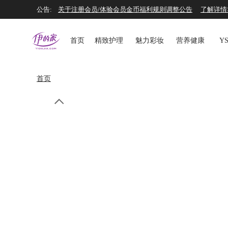
公告:
关于注册会员/体验会员金币福利规则调整公告
了解详情
关于辨别爱百伊产品真伪的公告
了解详情
>
首页
精致护理
魅力彩妆
营养健康
Y
首页