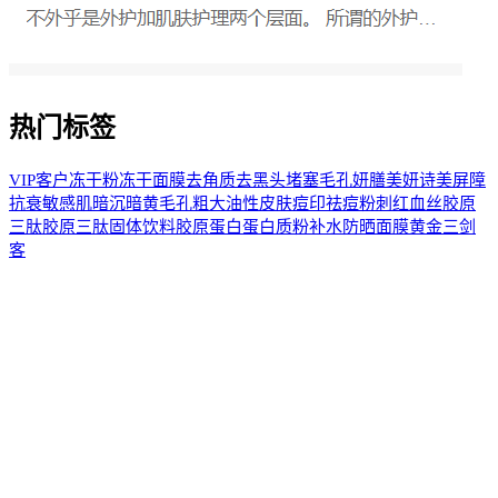
热门标签
VIP客户
冻干粉
冻干面膜
去角质
去黑头
堵塞毛孔
妍膳美
妍诗美
屏障
抗衰
敏感肌
暗沉
暗黄
毛孔粗大
油性皮肤
痘印
祛痘
粉刺
红血丝
胶原
三肽
胶原三肽固体饮料
胶原蛋白
蛋白质粉
补水
防晒
面膜
黄金三剑
客