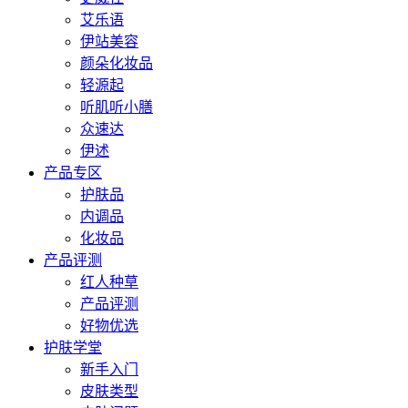
艾乐语
伊站美容
颜朵化妆品
轻源起
听肌听小膳
众速达
伊述
产品专区
护肤品
内调品
化妆品
产品评测
红人种草
产品评测
好物优选
护肤学堂
新手入门
皮肤类型