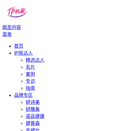
跳至内容
伊的家
伊的家护肤社区官网
菜单
首页
护肤达人
精选达人
名片
案例
专访
指南
品牌专区
妍诗美
妍膳美
诺品健康
健普森
史威仕