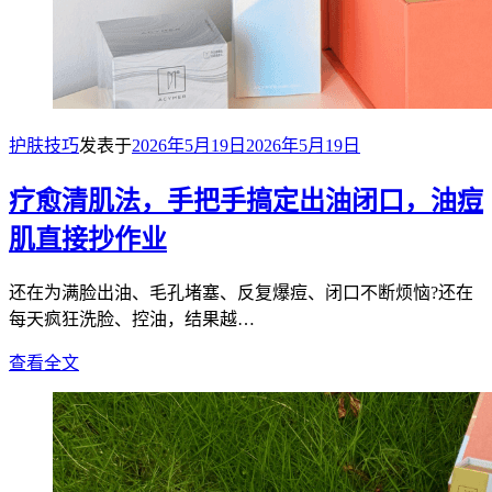
护肤技巧
发表于
2026年5月19日
2026年5月19日
疗愈清肌法，手把手搞定出油闭口，油痘
肌直接抄作业
还在为满脸出油、毛孔堵塞、反复爆痘、闭口不断烦恼?还在
每天疯狂洗脸、控油，结果越…
查看全文