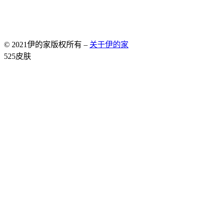
© 2021伊的家版权所有 –
关于伊的家
Allium Theme by
TemplateLens
⋅
Powered by
WordPress
525皮肤