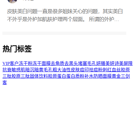
热门标签
VIP客户
冻干粉
冻干面膜
去角质
去黑头
堵塞毛孔
妍膳美
妍诗美
屏障
抗衰
敏感肌
暗沉
暗黄
毛孔粗大
油性皮肤
痘印
祛痘
粉刺
红血丝
胶原
三肽
胶原三肽固体饮料
胶原蛋白
蛋白质粉
补水
防晒
面膜
黄金三剑
客