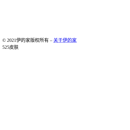
© 2021伊的家版权所有 –
关于伊的家
Allium Theme by
TemplateLens
⋅
Powered by
WordPress
525皮肤