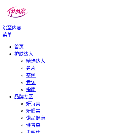
跳至内容
伊的家
伊的家护肤社区官网
菜单
首页
护肤达人
精选达人
名片
案例
专访
指南
品牌专区
妍诗美
妍膳美
诺品健康
健普森
史威仕