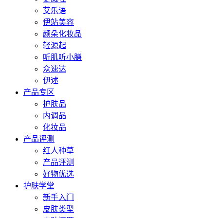
艾乐语
伊站美容
颜朵化妆品
轻源起
听肌听小膳
众速达
伊述
产品专区
护肤品
内调品
化妆品
产品评测
红人种草
产品评测
好物优选
护肤学堂
新手入门
皮肤类型