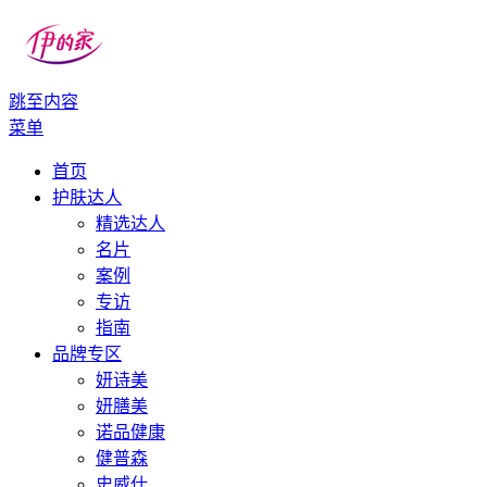
跳至内容
伊的家
伊的家护肤社区官网
菜单
首页
护肤达人
精选达人
名片
案例
专访
指南
品牌专区
妍诗美
妍膳美
诺品健康
健普森
史威仕