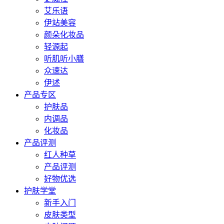
艾乐语
伊站美容
颜朵化妆品
轻源起
听肌听小膳
众速达
伊述
产品专区
护肤品
内调品
化妆品
产品评测
红人种草
产品评测
好物优选
护肤学堂
新手入门
皮肤类型