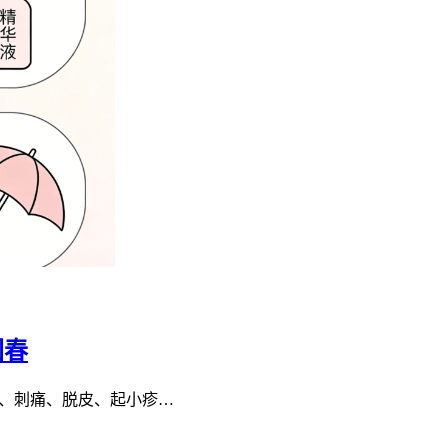
回春
痒、刺痛、脱皮、起小疹…