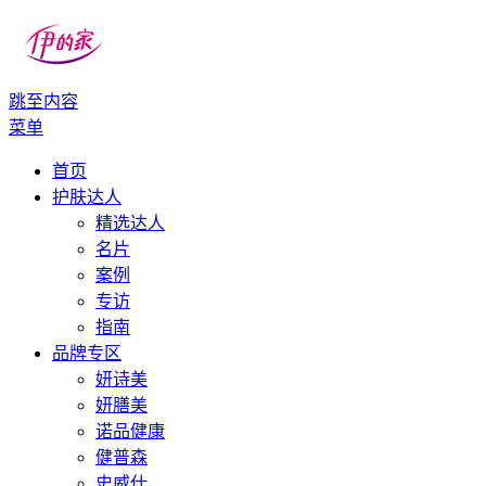
跳至内容
伊的家
伊的家护肤社区官网
菜单
首页
护肤达人
精选达人
名片
案例
专访
指南
品牌专区
妍诗美
妍膳美
诺品健康
健普森
史威仕