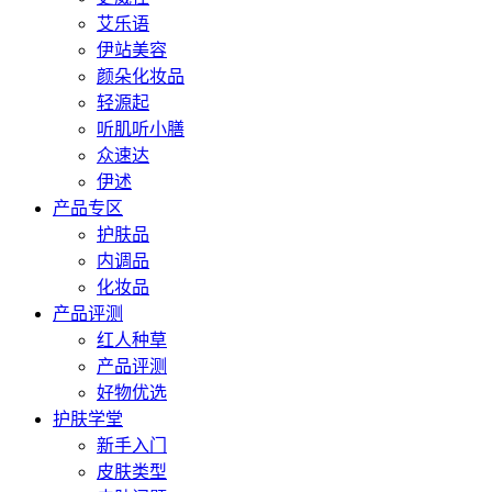
艾乐语
伊站美容
颜朵化妆品
轻源起
听肌听小膳
众速达
伊述
产品专区
护肤品
内调品
化妆品
产品评测
红人种草
产品评测
好物优选
护肤学堂
新手入门
皮肤类型