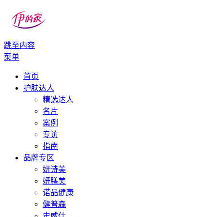
跳至内容
伊的家
伊的家护肤社区官网
菜单
首页
护肤达人
精选达人
名片
案例
专访
指南
品牌专区
妍诗美
妍膳美
诺品健康
健普森
史威仕