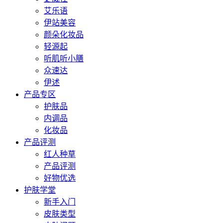
艾乐语
伊站美容
颜朵化妆品
轻源起
听肌听小膳
众速达
伊述
产品专区
护肤品
内调品
化妆品
产品评测
红人种草
产品评测
好物优选
护肤学堂
新手入门
皮肤类型