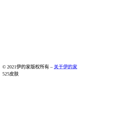
© 2021伊的家版权所有 –
关于伊的家
Allium Theme by
TemplateLens
⋅
Powered by
WordPress
525皮肤