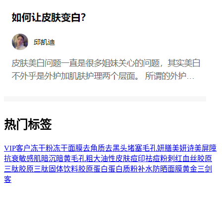
热门标签
VIP客户
冻干粉
冻干面膜
去角质
去黑头
堵塞毛孔
妍膳美
妍诗美
屏障
抗衰
敏感肌
暗沉
暗黄
毛孔粗大
油性皮肤
痘印
祛痘
粉刺
红血丝
胶原
三肽
胶原三肽固体饮料
胶原蛋白
蛋白质粉
补水
防晒
面膜
黄金三剑
客