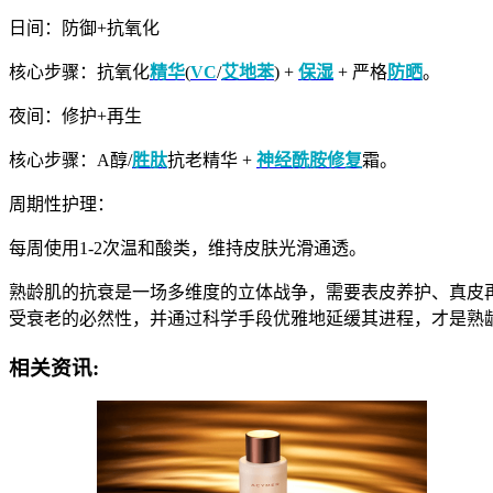
日间：防御+抗氧化
核心步骤：抗氧化
精华
(
VC
/
艾地苯
) +
保湿
+ 严格
防晒
。
夜间：修护+再生
核心步骤：A醇/
胜肽
抗老精华 +
神经酰胺
修复
霜。
周期性护理：
每周使用1-2次温和酸类，维持皮肤光滑通透。
熟龄肌的抗衰是一场多维度的立体战争，需要表皮养护、真皮
受衰老的必然性，并通过科学手段优雅地延缓其进程，才是熟
相关资讯: