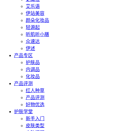
艾乐语
伊站美容
颜朵化妆品
轻源起
听肌听小膳
众速达
伊述
产品专区
护肤品
内调品
化妆品
产品评测
红人种草
产品评测
好物优选
护肤学堂
新手入门
皮肤类型