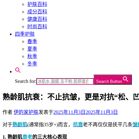
护肤百科
成分百科
健康百科
时尚百科
四季护肤
春季
夏季
秋季
冬季
Search for:
Search Button
熟龄肌抗衰：不止抗皱，更是对抗“松、凹
作者
伊的家护肤
发表于
2025年11月3日
2025年11月3日
对于
熟龄肌
(通常指35岁+)而言，
抗衰
老不再仅仅是抚平几条
皱
1. 熟龄肌
衰老
的三大核心表现