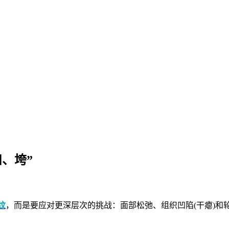
、垮”
纹
，而是要应对更深层次的挑战：面部松弛、组织凹陷(干瘪)和轮