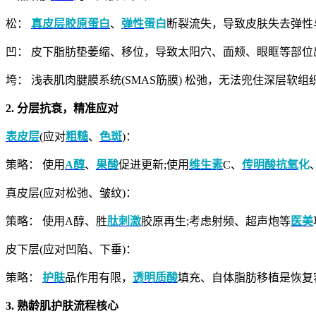
松：
真皮层
胶原蛋白
、
弹性
蛋白
断裂流失，导致皮肤失去弹性
凹： 皮下脂肪垫萎缩、移位，导致太阳穴、面颊、眼眶等部
垮： 浅表肌肉腱膜系统(SMAS筋膜) 松弛，无法兜住深层软
2. 分层抗衰，精准应对
表皮层
(应对
粗糙
、
色斑
)：
策略： 使用
A醇
、
果酸
促进更新;使用
维生素
C、
传明酸
抗氧
化
真皮层(应对松弛、皱纹)：
策略： 使用A醇、胜
肽
刺激
胶原再生;考虑射频、超声炮等
医美
皮下层(应对凹陷、下垂)：
策略：
护肤
品作用有限，
透明质酸
填充、自体脂肪移植是恢复
3. 熟龄肌护肤流程核心