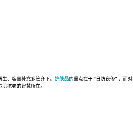
再生、容量补充多管齐下。
护肤品
的重点在于 “日防夜修” ，
龄肌抗老的智慧所在。