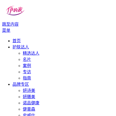
跳至内容
伊的家
伊的家护肤社区官网
菜单
首页
护肤达人
精选达人
名片
案例
专访
指南
品牌专区
妍诗美
妍膳美
诺品健康
健普森
史威仕