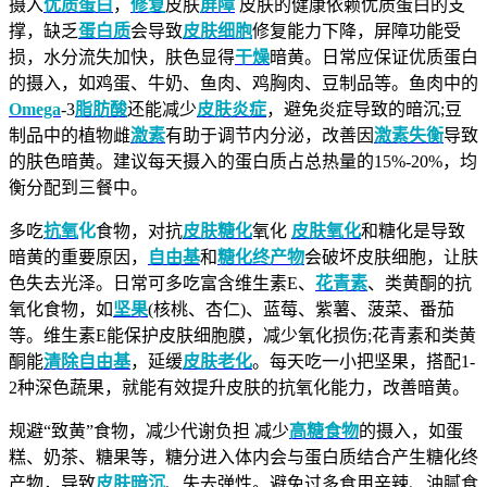
摄入
优质蛋白
，
修复
皮肤
屏障
皮肤的健康依赖优质蛋白的支
撑，缺乏
蛋白质
会导致
皮肤细胞
修复能力下降，屏障功能受
损，水分流失加快，肤色显得
干燥
暗黄。日常应保证优质蛋白
的摄入，如鸡蛋、牛奶、鱼肉、鸡胸肉、豆制品等。鱼肉中的
Omega
-3
脂肪酸
还能减少
皮肤炎症
，避免炎症导致的暗沉;豆
制品中的植物雌
激素
有助于调节内分泌，改善因
激素失衡
导致
的肤色暗黄。建议每天摄入的蛋白质占总热量的15%-20%，均
衡分配到三餐中。
多吃
抗氧
化
食物，对抗
皮肤糖化
氧化
皮肤氧化
和糖化是导致
暗黄的重要原因，
自由基
和
糖化终产物
会破坏皮肤细胞，让肤
色失去光泽。日常可多吃富含维生素E、
花青素
、类黄酮的抗
氧化食物，如
坚果
(核桃、杏仁)、蓝莓、紫薯、菠菜、番茄
等。维生素E能保护皮肤细胞膜，减少氧化损伤;花青素和类黄
酮能
清除自由基
，延缓
皮肤老化
。每天吃一小把坚果，搭配1-
2种深色蔬果，就能有效提升皮肤的抗氧化能力，改善暗黄。
规避“致黄”食物，减少代谢负担 减少
高糖食物
的摄入，如蛋
糕、奶茶、糖果等，糖分进入体内会与蛋白质结合产生糖化终
产物，导致
皮肤暗沉
、失去弹性。避免过多食用辛辣、油腻食