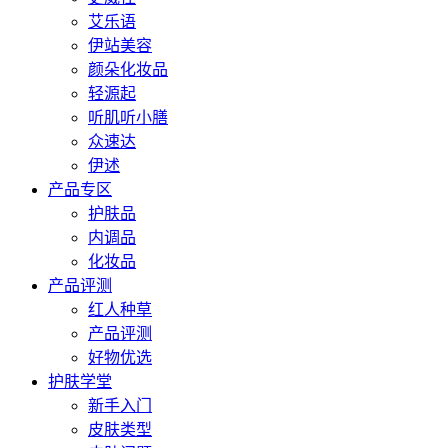
艾乐语
伊站美容
颜朵化妆品
轻源起
听肌听小膳
众速达
伊述
产品专区
护肤品
内调品
化妆品
产品评测
红人种草
产品评测
好物优选
护肤学堂
新手入门
皮肤类型