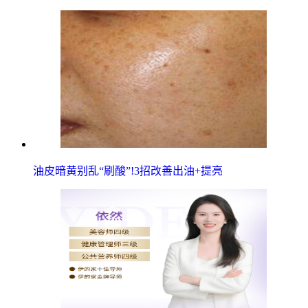
油皮暗黄别乱“刷酸”!3招改善出油+提亮