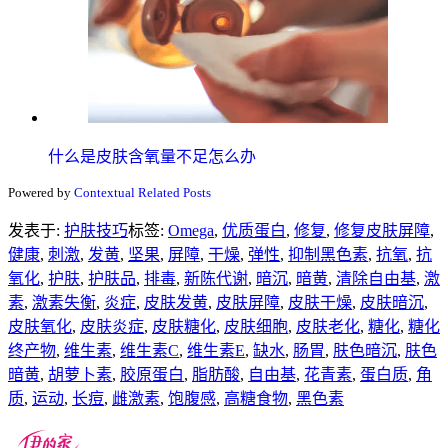
什么是皮肤含氧量不足怎么办
Powered by
Contextual Related Posts
发表于:
护肤技巧
标签:
Omega
,
优质蛋白
,
修复
,
修复皮肤屏障
,
健康
,
刺激
,
发黄
,
坚果
,
屏障
,
干燥
,
弹性
,
抑制黑色素
,
抗氧
,
抗
氧化
,
护肤
,
护肤品
,
排毒
,
新陈代谢
,
暗沉
,
暗黄
,
清除自由基
,
激
素
,
激素失衡
,
炎症
,
皮肤发黄
,
皮肤屏障
,
皮肤干燥
,
皮肤暗沉
,
皮肤氧化
,
皮肤炎症
,
皮肤糖化
,
皮肤细胞
,
皮肤老化
,
糖化
,
糖化
终产物
,
维生素
,
维生素C
,
维生素E
,
缺水
,
肠胃
,
肤色暗沉
,
肤色
暗黄
,
胡萝卜素
,
胶原蛋白
,
脂肪酸
,
自由基
,
花青素
,
蛋白质
,
角
质
,
运动
,
长痘
,
雌激素
,
饱腹感
,
高糖食物
,
黑色素