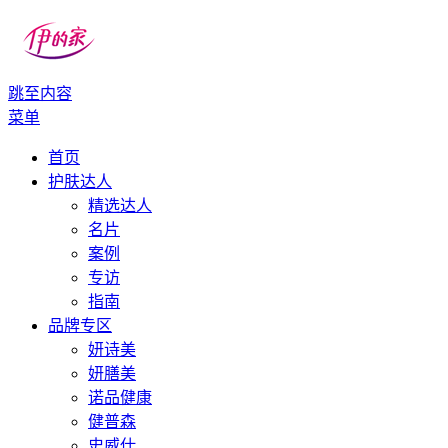
跳至内容
伊的家
伊的家护肤社区官网
菜单
首页
护肤达人
精选达人
名片
案例
专访
指南
品牌专区
妍诗美
妍膳美
诺品健康
健普森
史威仕