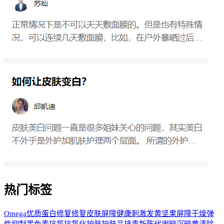
热门标签
Omega
优质蛋白
修复
修复皮肤屏障
健康
刺激
发黄
坚果
屏障
干燥
弹
性
抑制黑色素
抗氧
抗氧化
护肤
护肤品
排毒
新陈代谢
暗沉
暗黄
清除