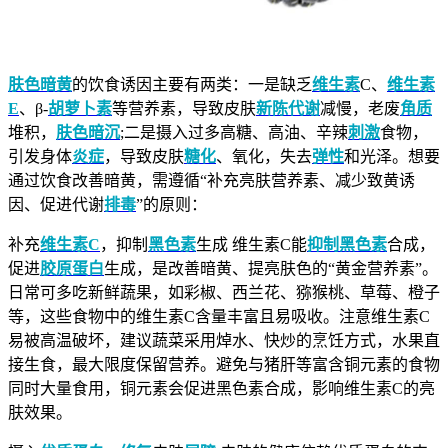
肤色暗黄
的饮食诱因主要有两类：一是缺乏
维生素
C、
维生素
E
、β-
胡萝卜素
等营养素，导致皮肤
新陈代谢
减慢，老废
角质
堆积，
肤色暗沉
;二是摄入过多高糖、高油、辛辣
刺激
食物，
引发身体
炎症
，导致皮肤
糖化
、氧化，失去
弹性
和光泽。想要
通过饮食改善暗黄，需遵循“补充亮肤营养素、减少致黄诱
因、促进代谢
排毒
”的原则：
补充
维生素C
，抑制
黑色素
生成 维生素C能
抑制黑色素
合成，
促进
胶原蛋白
生成，是改善暗黄、提亮肤色的“黄金营养素”。
日常可多吃新鲜蔬果，如彩椒、西兰花、猕猴桃、草莓、橙子
等，这些食物中的维生素C含量丰富且易吸收。注意维生素C
易被高温破坏，建议蔬菜采用焯水、快炒的烹饪方式，水果直
接生食，最大限度保留营养。避免与猪肝等富含铜元素的食物
同时大量食用，铜元素会促进黑色素合成，影响维生素C的亮
肤效果。