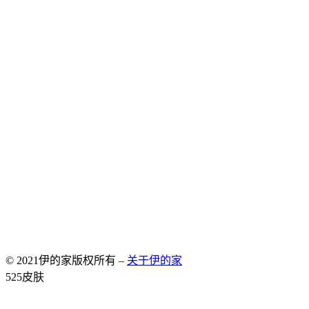
© 2021伊的家版权所有 –
关于伊的家
Allium Theme by
TemplateLens
⋅
Powered by
WordPress
525皮肤