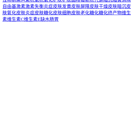
自由基
激素
激素失衡
炎症
皮肤发黄
皮肤屏障
皮肤干燥
皮肤暗沉
皮
肤氧化
皮肤炎症
皮肤糖化
皮肤细胞
皮肤老化
糖化
糖化终产物
维生
素
维生素C
维生素E
缺水
肠胃