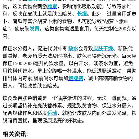
物，这类食物会刺激
肠胃
，影响消化吸收功能，导致毒素堆
积，反映在皮肤上就是肤色暗黄、
长痘
。此外，过量食用胡萝
卜、南瓜等富含胡萝卜素的食物，也可能导致“胡萝卜素血
症”，使皮肤
发黄
，这类食物需适量食用，每天控制在200克以
内。
保证水分摄入，促进代谢排毒
缺水
会导致
皮肤干燥
、新陈代
谢减慢，老废角质无法及时排出，肤色显得暗沉无光。每天应
保证1500-2000毫升的饮水量，以白开水、淡茶水为宜，避免
用饮料代替水。早上空腹喝一杯温水，能促进肠道蠕动，帮助
排出体内毒素;餐前喝水可增加
饱腹感
，减少高糖高脂食物的
摄入，间接改善肤色暗黄。
饮食改善肤色暗黄是一个循序渐进的过程，无法一蹴而就。通
过长期坚持补充亮肤营养素、规避致黄食物、保证水分摄入，
配合规律作息和适度
运动
，就能让皮肤从内而外焕发光泽，摆
脱暗黄困扰，呈现健康透亮的好状态。
相关资讯: