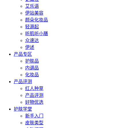
艾乐语
伊站美容
颜朵化妆品
轻源起
听肌听小膳
众速达
伊述
产品专区
护肤品
内调品
化妆品
产品评测
红人种草
产品评测
好物优选
护肤学堂
新手入门
皮肤类型