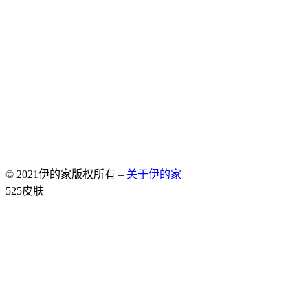
© 2021伊的家版权所有 –
关于伊的家
Allium Theme by
TemplateLens
⋅
Powered by
WordPress
525皮肤