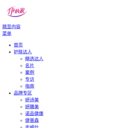
跳至内容
伊的家
伊的家护肤社区官网
菜单
首页
护肤达人
精选达人
名片
案例
专访
指南
品牌专区
妍诗美
妍膳美
诺品健康
健普森
史威仕