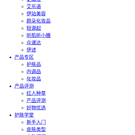
艾乐语
伊站美容
颜朵化妆品
轻源起
听肌听小膳
众速达
伊述
产品专区
护肤品
内调品
化妆品
产品评测
红人种草
产品评测
好物优选
护肤学堂
新手入门
皮肤类型