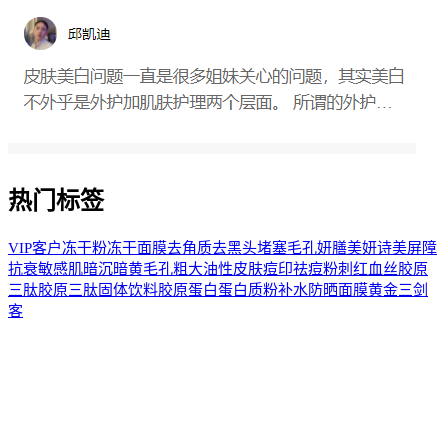
热门标签
VIP客户
冻干粉
冻干面膜
去角质
去黑头
堵塞毛孔
妍膳美
妍诗美
屏障
抗衰
敏感肌
暗沉
暗黄
毛孔粗大
油性皮肤
痘印
祛痘
粉刺
红血丝
胶原
三肽
胶原三肽固体饮料
胶原蛋白
蛋白质粉
补水
防晒
面膜
黄金三剑
客