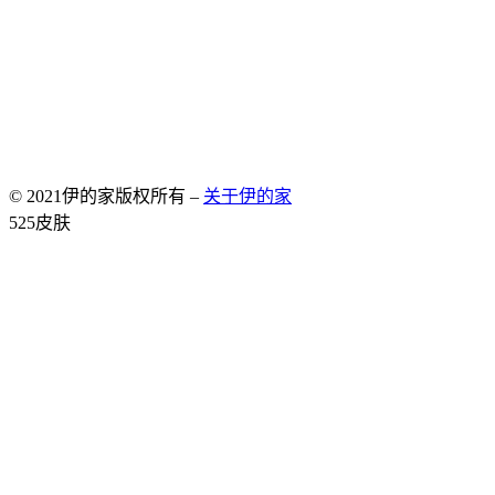
© 2021伊的家版权所有 –
关于伊的家
Allium Theme by
TemplateLens
⋅
Powered by
WordPress
525皮肤